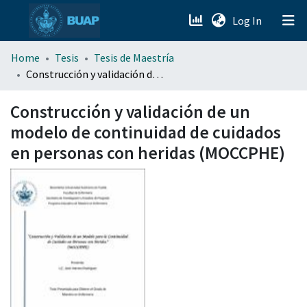
(current)
Log In
menu.section.about_menu
Home
Tesis
Tesis de Maestría
Construcción y validación de un modelo de continuidad de cuidados en personas con heridas (MOCCPHE)
All of DSpace
Construcción y validación de un
modelo de continuidad de cuidados
en personas con heridas (MOCCPHE)