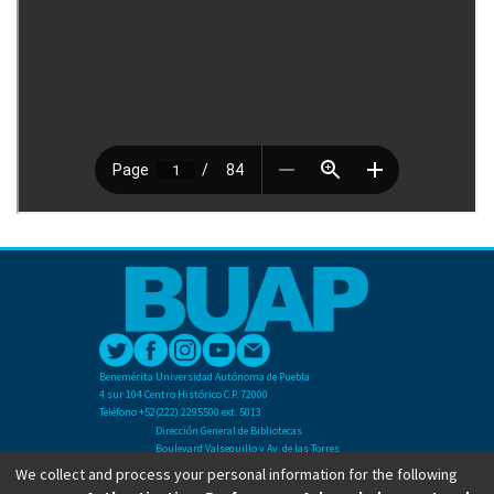
Benemérita Universidad Autónoma de Puebla
4 sur 104 Centro Histórico C.P. 72000
Teléfono +52(222) 2295500 ext. 5013
Dirección General de Bibliotecas
Boulevard Valsequillo y Av. de las Torres
Ciudad Universitaria. Col. San Manuel
We collect and process your personal information for the following
C.P. 72570