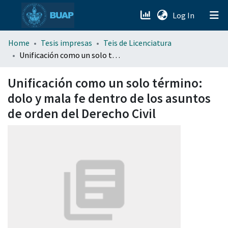
(current)
Log In
menu.section.about_menu
Home
Tesis impresas
Teis de Licenciatura
Unificación como un solo término: dolo y mala fe dentro de los asuntos de orden del Derecho Civil
All of DSpace
Unificación como un solo término:
dolo y mala fe dentro de los asuntos
de orden del Derecho Civil