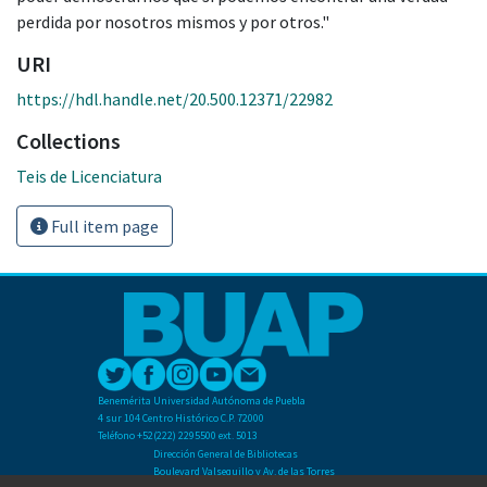
perdida por nosotros mismos y por otros."
URI
https://hdl.handle.net/20.500.12371/22982
Collections
Teis de Licenciatura
Full item page
Benemérita Universidad Autónoma de Puebla
4 sur 104 Centro Histórico C.P. 72000
Teléfono +52(222) 2295500 ext. 5013
Dirección General de Bibliotecas
Boulevard Valsequillo y Av. de las Torres