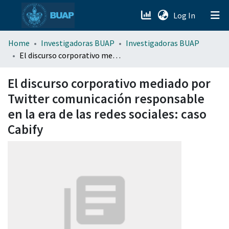
(current)
Log In
menu.section.about_menu
Home
Investigadoras BUAP
Investigadoras BUAP
El discurso corporativo mediado por Twitter comunicación responsable en la era de las redes sociales: caso Cabify
All of DSpace
El discurso corporativo mediado por
Twitter comunicación responsable
en la era de las redes sociales: caso
Cabify