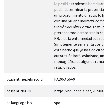
la posible tendencia hereditaria.
poder determinar la presencia del
un procedimiento directo, lo h
con una prueba indirecta como e
fijación del látex o “RA-test”. No
pretendemos demostrar la heren
F.R. o de la enfermedad que repr
Simplemente señalar la posibili
este hecho que ya ha sido citado
autores. Se hará, asimismo, una 
monográfica de algunos temas
relacionados.
dc.identifier.bibrecord
IQ1963 G6A9
dc.identifier.uri
https://hdl.handle.net/20.500.1
dc.language.iso
spa