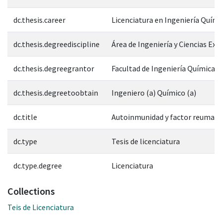
dc.thesis.career
Licenciatura en Ingeniería Quími
dc.thesis.degreediscipline
Área de Ingeniería y Ciencias Exa
dc.thesis.degreegrantor
Facultad de Ingeniería Química
dc.thesis.degreetoobtain
Ingeniero (a) Químico (a)
dc.title
Autoinmunidad y factor reumato
dc.type
Tesis de licenciatura
dc.type.degree
Licenciatura
Collections
Teis de Licenciatura