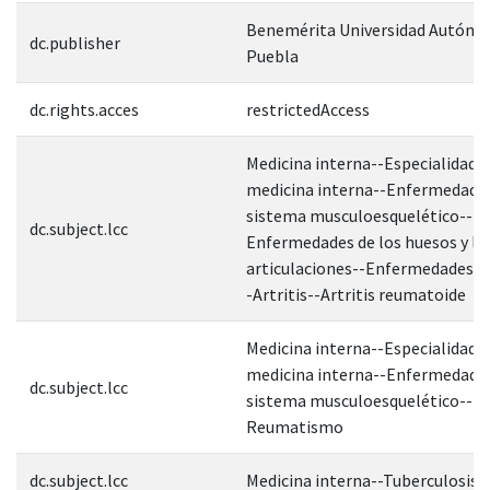
Benemérita Universidad Autóno
dc.publisher
Puebla
dc.rights.acces
restrictedAccess
Medicina interna--Especialidade
medicina interna--Enfermedades
sistema musculoesquelético--
dc.subject.lcc
Enfermedades de los huesos y la
articulaciones--Enfermedades ar
-Artritis--Artritis reumatoide
Medicina interna--Especialidade
medicina interna--Enfermedades
dc.subject.lcc
sistema musculoesquelético--
Reumatismo
dc.subject.lcc
Medicina interna--Tuberculosis