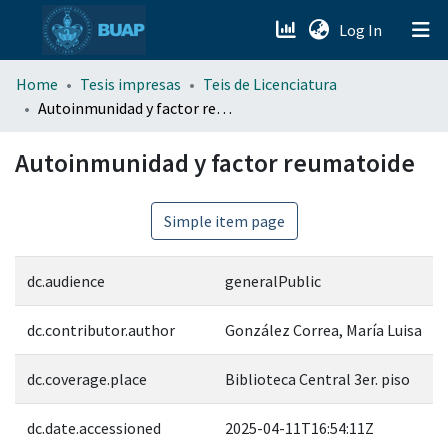
(current)
Log In
menu.section.about_menu
Home
Tesis impresas
Teis de Licenciatura
Autoinmunidad y factor reumatoide
All of DSpace
Autoinmunidad y factor reumatoide
Simple item page
dc.audience
generalPublic
dc.contributor.author
González Correa, María Luisa
dc.coverage.place
Biblioteca Central 3er. piso
dc.date.accessioned
2025-04-11T16:54:11Z