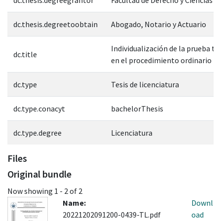
dc.thesis.degreetoobtain
Abogado, Notario y Actuario
Individualización de la prueba t
dc.title
en el procedimiento ordinario la
dc.type
Tesis de licenciatura
dc.type.conacyt
bachelorThesis
dc.type.degree
Licenciatura
Files
Original bundle
Now showing
1 - 2 of 2
Name:
Downl
20221202091200-0439-TL.pdf
oad