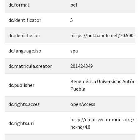
dc.format
pdf
dc.identificator
5
dc.identifier.uri
https://hdl.handle.net/20.500.1
dc.language.iso
spa
dc.matricula.creator
201424349
Benemérita Universidad Autóno
dc.publisher
Puebla
dc.rights.acces
openAccess
http://creativecommons.org/lic
dc.rights.uri
nc-nd/4.0