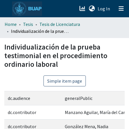
(current)
Log In
menu.section.about_menu
Home
Tesis
Tesis de Licenciatura
Individualización de la prueba testimonial en el procedimiento ordinario laboral
All of DSpace
Individualización de la prueba
testimonial en el procedimiento
ordinario laboral
Simple item page
dc.audience
generalPublic
dc.contributor
Manzano Aguilar, María del Car
dc.contributor
González Mena, Nadia