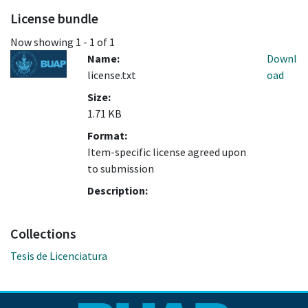
License bundle
Now showing
1 - 1 of 1
Name:
Downl
license.txt
oad
Size:
1.71 KB
Format:
Item-specific license agreed upon
to submission
Description:
Collections
Tesis de Licenciatura