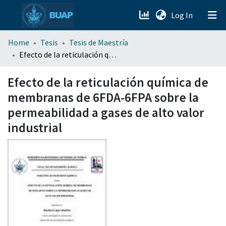
(current)
Log In
menu.section.about_menu
Home
Tesis
Tesis de Maestría
Efecto de la reticulación química de membranas de 6FDA-6FPA sobre la permeabilidad a gases de alto valor industrial
All of DSpace
Efecto de la reticulación química de
membranas de 6FDA-6FPA sobre la
permeabilidad a gases de alto valor
industrial