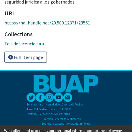
seguridad jurídica a los gobernados
URI
https://hdl.handle.net/20.500.12371/23561
Collections
Teis de Licenciatura
Full item page
Benemérita Universidad Autónoma de Puebla
4 sur 104 Centro Histórico C.P. 72000
Teléfono +52(222) 2295500 ext. 5013
Dirección General de Bibliotecas
Boulevard Valsequillo y Av. de las Torres
Ciudad Universitaria. Col. San Manuel
We collect and process your personal information for the following