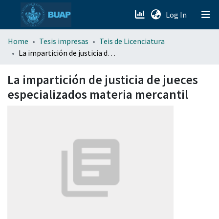
(current)
Log In
menu.section.about_menu
Home
Tesis impresas
Teis de Licenciatura
La impartición de justicia de jueces especializados materia mercantil
All of DSpace
La impartición de justicia de jueces
especializados materia mercantil