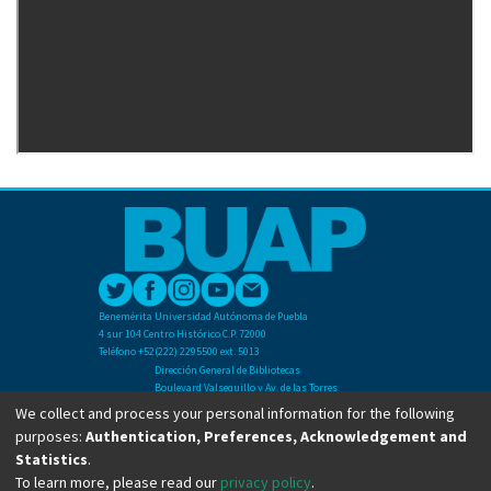
Benemérita Universidad Autónoma de Puebla
4 sur 104 Centro Histórico C.P. 72000
Teléfono +52(222) 2295500 ext. 5013
Dirección General de Bibliotecas
Boulevard Valsequillo y Av. de las Torres
Ciudad Universitaria. Col. San Manuel
We collect and process your personal information for the following
C.P. 72570
purposes:
Authentication, Preferences, Acknowledgement and
Teléfono +52 (222) 2295500 Ext 2901
Statistics
.
To learn more, please read our
privacy policy
.