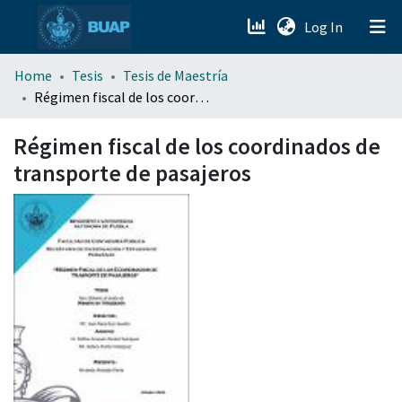
(current)
Log In
menu.section.about_menu
Home
Tesis
Tesis de Maestría
Régimen fiscal de los coordinados de transporte de pasajeros
All of DSpace
Régimen fiscal de los coordinados de
transporte de pasajeros