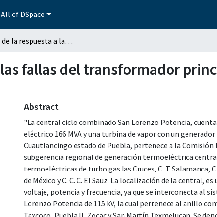
All of DSpace
Mejora de la respuesta a las fallas del transformador principal de la turbina de gas de la C.C.C. San Lorenzo
las fallas del transformador princ
Abstract
"La central ciclo combinado San Lorenzo Potencia, cuenta
eléctrico 166 MVA y una turbina de vapor con un generador 
Cuautlancingo estado de Puebla, pertenece a la Comisión Fe
subgerencia regional de generación termoeléctrica central,
termoeléctricas de turbo gas las Cruces, C. T. Salamanca, C. T.
de México y C. C. C. El Sauz. La localización de la central, 
voltaje, potencia y frecuencia, ya que se interconecta al 
Lorenzo Potencia de 115 kV, la cual pertenece al anillo c
Texcoco, Puebla II, Zocac y San Martín Texmelucan. Se den