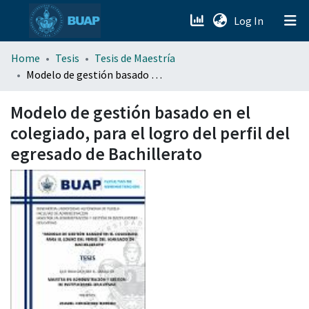
(current)
Log In
menu.section.about_menu
Home
Tesis
Tesis de Maestría
Modelo de gestión basado en el colegiado, para el logro del perfil del egresado de Bachillerato
All of DSpace
Modelo de gestión basado en el
colegiado, para el logro del perfil del
egresado de Bachillerato