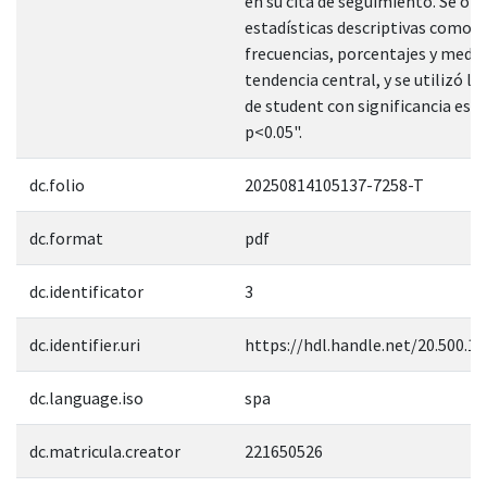
en su cita de seguimiento. Se ob
estadísticas descriptivas como
frecuencias, porcentajes y medid
tendencia central, y se utilizó la
de student con significancia esta
p<0.05".
dc.folio
20250814105137-7258-T
dc.format
pdf
dc.identificator
3
dc.identifier.uri
https://hdl.handle.net/20.500.1
dc.language.iso
spa
dc.matricula.creator
221650526