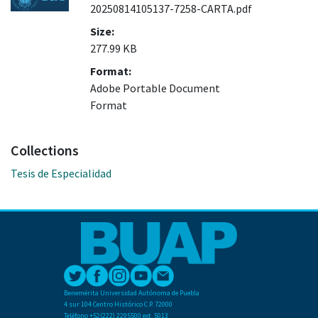
20250814105137-7258-CARTA.pdf
Size:
277.99 KB
Format:
Adobe Portable Document
Format
Collections
Tesis de Especialidad
Benemérita Universidad Autónoma de Puebla
4 sur 104 Centro Histórico C.P. 72000
Teléfono +52(222) 2295500 ext. 5013