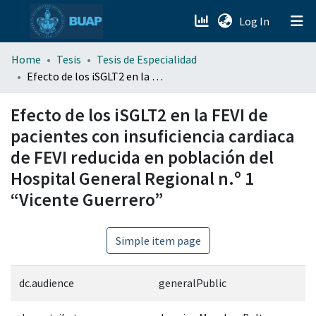
(current)
Log In
menu.section.about_menu
Home
Tesis
Tesis de Especialidad
Efecto de los iSGLT2 en la FEVI de pacientes con insuficiencia cardiaca de FEVI reducida en población del Hospital General Regional n.º 1 “Vicente Guerrero”
All of DSpace
Efecto de los iSGLT2 en la FEVI de
pacientes con insuficiencia cardiaca
de FEVI reducida en población del
Hospital General Regional n.º 1
“Vicente Guerrero”
Simple item page
dc.audience
generalPublic