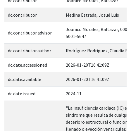
dc.contributor
Joanico Morales, Baltazar
dc.contributor
Medina Estrada, Josué Luis
Joanico Morales, Baltazar; 0000
dc.contributor.advisor
5001-5647
dc.contributor.author
Rodríguez Rodríguez, Claudia El
dc.date.accessioned
2026-01-20T16:41:09Z
dc.date.available
2026-01-20T16:41:09Z
dc.date.issued
2024-11
"La insuficiencia cardiaca (IC) es
síndrome que resulta de cualquie
deterioro estructural o funcional
llenado o eyección ventricular.