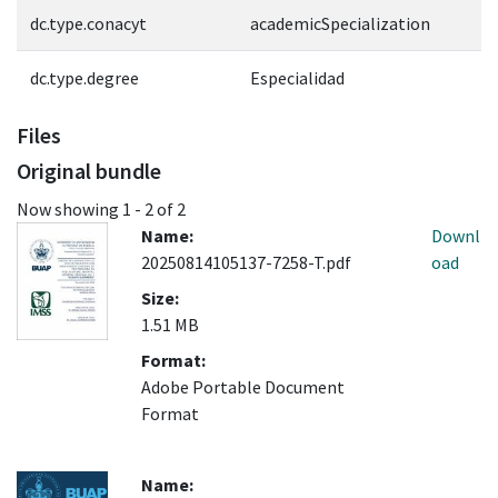
dc.type.conacyt
academicSpecialization
dc.type.degree
Especialidad
Files
Original bundle
Now showing
1 - 2 of 2
Name:
Downl
20250814105137-7258-T.pdf
oad
Size:
1.51 MB
Format:
Adobe Portable Document
Format
Name: