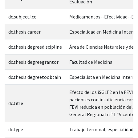
Evaluación
dc.subject.lcc
Medicamentos--Efectividad--Eva
dc.thesis.career
Especialidad en Medicina Interna
dc.thesis.degreediscipline
Área de Ciencias Naturales y de l
dc.thesis.degreegrantor
Facultad de Medicina
dc.thesis.degreetoobtain
Especialista en Medicina Interna
Efecto de los iSGLT2 en la FEVI d
pacientes con insuficiencia cardi
dc.title
FEVI reducida en población del H
General Regional n.º 1 “Vicente 
dc.type
Trabajo terminal, especialidad