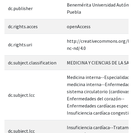
Benemérita Universidad Autóno
dc.publisher
Puebla
dc.rights.acces
openAccess
http://creativecommons.org/lic
dc.rights.uri
nc-nd/4.0
dc.subject.classification
MEDICINA Y CIENCIAS DE LA SAL
Medicina interna--Especialidade
medicina interna--Enfermedades
sistema circulatorio (cardiovascu
dc.subject.lcc
Enfermedades del corazón--
Enfermedades cardíacas específi
Insuficiencia cardíaca congestiva
Insuficiencia cardíaca--Tratamie
dc.subject.lcc