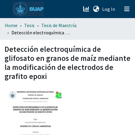
(current)
Log In
menu.section.about_menu
Home
Tesis
Tesis de Maestría
Detección electroquímica de glifosato en granos de maíz mediante la modificación de electrodos de grafito epoxi
All of DSpace
Detección electroquímica de
glifosato en granos de maíz mediante
la modificación de electrodos de
grafito epoxi