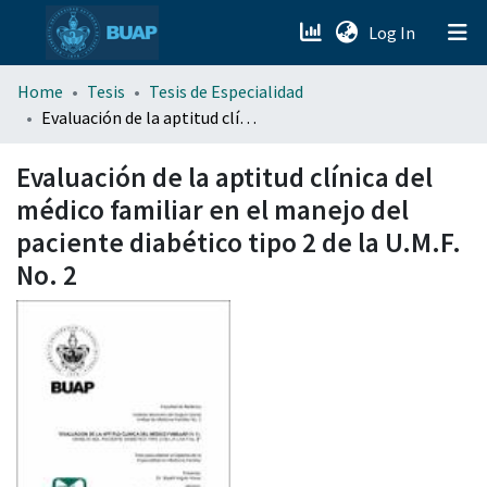
(current)
Log In
menu.section.about_menu
Home
Tesis
Tesis de Especialidad
Evaluación de la aptitud clínica del médico familiar en el manejo del paciente diabético tipo 2 de la U.M.F. No. 2
All of DSpace
Evaluación de la aptitud clínica del
médico familiar en el manejo del
paciente diabético tipo 2 de la U.M.F.
No. 2