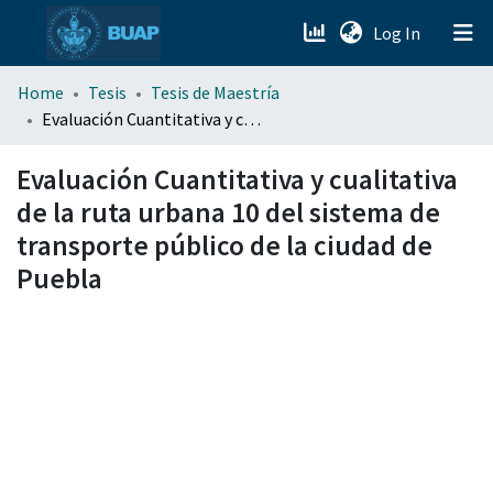
(current)
Log In
menu.section.about_menu
Home
Tesis
Tesis de Maestría
Evaluación Cuantitativa y cualitativa de la ruta urbana 10 del sistema de transporte público de la ciudad de Puebla
All of DSpace
Evaluación Cuantitativa y cualitativa
de la ruta urbana 10 del sistema de
transporte público de la ciudad de
Puebla