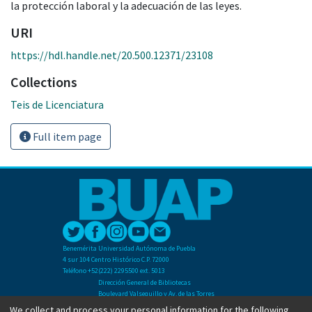
la protección laboral y la adecuación de las leyes.
URI
https://hdl.handle.net/20.500.12371/23108
Collections
Teis de Licenciatura
Full item page
Benemérita Universidad Autónoma de Puebla
4 sur 104 Centro Histórico C.P. 72000
Teléfono +52(222) 2295500 ext. 5013
Dirección General de Bibliotecas
Boulevard Valsequillo y Av. de las Torres
Ciudad Universitaria. Col. San Manuel
We collect and process your personal information for the following