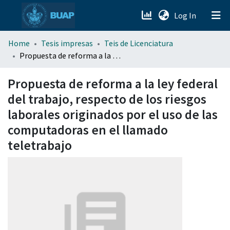
(current)
Log In
menu.section.about_menu
Home
Tesis impresas
Teis de Licenciatura
Propuesta de reforma a la ley federal del trabajo, respecto de los riesgos laborales originados por el uso de las computadoras en el llamado teletrabajo
All of DSpace
Propuesta de reforma a la ley federal
del trabajo, respecto de los riesgos
laborales originados por el uso de las
computadoras en el llamado
teletrabajo