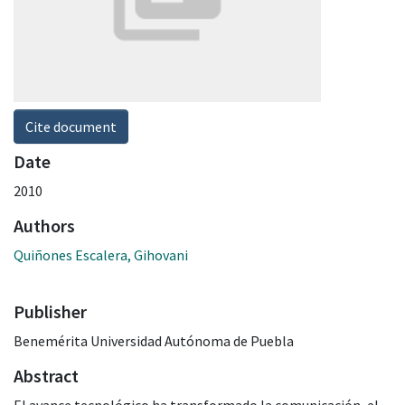
Cite document
Date
2010
Authors
Quiñones Escalera, Gihovani
Publisher
Benemérita Universidad Autónoma de Puebla
Abstract
El avance tecnológico ha transformado la comunicación, el