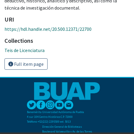
deductivo, histórico, analítico y descriptivo, así como la
técnica de investigación documental.
URI
https://hdl.handle.net/20.500.12371/22700
Collections
Teis de Licenciatura
Full item page
Benemérita Universidad Autónoma de Puebla
4 sur 104 Centro Histórico C.P. 72000
Teléfono +52(222) 2295500 ext. 5013
Dirección General de Bibliotecas
Boulevard Valsequillo y Av. de las Torres