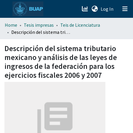
(current)
Log In
menu.section.about_menu
Home
Tesis impresas
Teis de Licenciatura
Descripción del sistema tributario mexicano y análisis de las leyes de ingresos de la federación para los ejercicios fiscales 2006 y 2007
All of DSpace
Descripción del sistema tributario
mexicano y análisis de las leyes de
ingresos de la federación para los
ejercicios fiscales 2006 y 2007