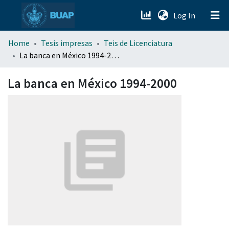
(current)
Log In
menu.section.about_menu
Home
Tesis impresas
Teis de Licenciatura
La banca en México 1994-2000
All of DSpace
La banca en México 1994-2000