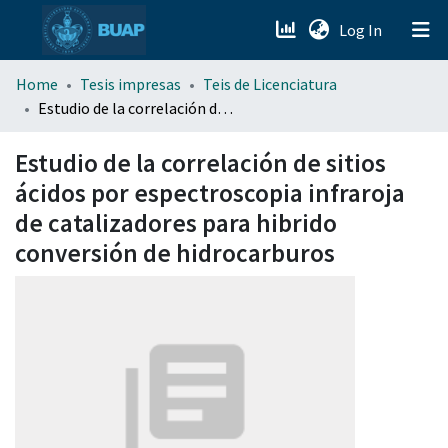
(current)
Log In
menu.section.about_menu
Home
Tesis impresas
Teis de Licenciatura
Estudio de la correlación de sitios ácidos por espectroscopia infraroja de catalizadores para hibrido conversión de hidrocarburos
All of DSpace
Estudio de la correlación de sitios
ácidos por espectroscopia infraroja
de catalizadores para hibrido
conversión de hidrocarburos