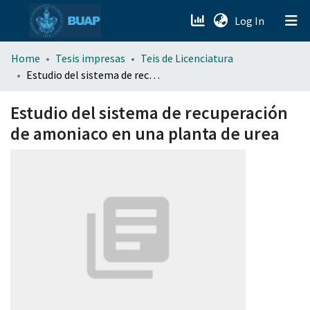
(current)
Log In
menu.section.about_menu
Home
Tesis impresas
Teis de Licenciatura
Estudio del sistema de recuperación de amoniaco en una planta de urea
All of DSpace
Estudio del sistema de recuperación
de amoniaco en una planta de urea