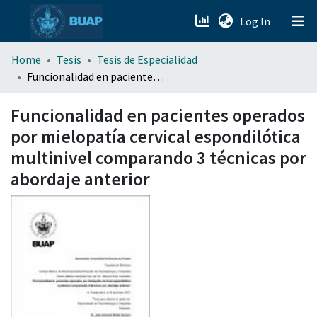
(current)
Log In
menu.section.about_menu
Home
Tesis
Tesis de Especialidad
Funcionalidad en pacientes operados por mielopatía cervical espondilótica multinivel comparando 3 técnicas por abordaje anterior
All of DSpace
Funcionalidad en pacientes operados
por mielopatía cervical espondilótica
multinivel comparando 3 técnicas por
abordaje anterior