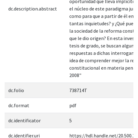
oportunidad que lleva implícito: 
dc.description.abstract
el núcleo de este paradigma juríd
como para que a partir de él eme
tantas inquietudes? y ¿Qué pued
la sociedad de la reforma consti
que le dio origen? En esta invest
tesis de grado, se buscan alguna
respuestas a dichas interrogante
idea de comprender mejor la re
constitucional en materia penal
2008"
dc.folio
738714T
dc.format
pdf
dc.identificator
5
dc.identifier.uri
https://hdl.handle.net/20.500.1