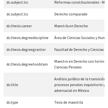
dc.subject.lcc
Reformas constitucionales--Méx
dc.subject.lcc
Derecho comparado
dc.thesis.career
Maestría en Derecho
dc.thesis.degreediscipline
Área de Ciencias Sociales y Hum
dc.thesis.degreegrantor
Facultad de Derecho y Ciencias S
Maestro en Derecho con termina
dc.thesis.degreetoobtain
Ciencias Penales
Análisis jurídico de la transición 
dc.title
procesos penales inquisitorio y 
adversarial en México
dc.type
Tesis de maestría