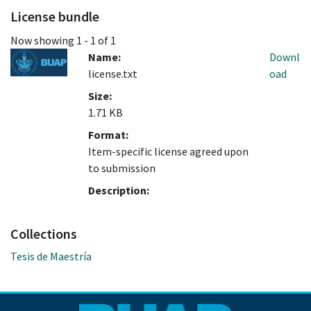
License bundle
Now showing
1 - 1 of 1
Name:
Downl
license.txt
oad
Size:
1.71 KB
Format:
Item-specific license agreed upon
to submission
Description:
Collections
Tesis de Maestría