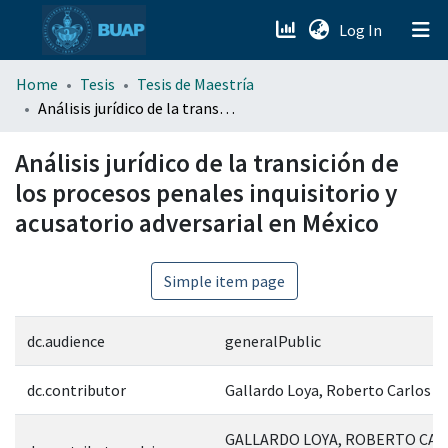
(current)
Log In
menu.section.about_menu
Home
Tesis
Tesis de Maestría
Análisis jurídico de la transición de los procesos penales inquisitorio y acusatorio adversarial en México
All of DSpace
Análisis jurídico de la transición de
los procesos penales inquisitorio y
acusatorio adversarial en México
Simple item page
dc.audience
generalPublic
dc.contributor
Gallardo Loya, Roberto Carlos
GALLARDO LOYA, ROBERTO CAR