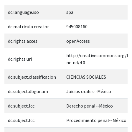
dc.language.iso
spa
dc.matricula.creator
945008160
dc.rights.acces
openAccess
http://creativecommons.org/lic
dc.rights.uri
nc-nd/4.0
dc.subject.classification
CIENCIAS SOCIALES
dc.subject.dbgunam
Juicios orales--México
dc.subject.lcc
Derecho penal--México
dc.subject.lcc
Procedimiento penal--México