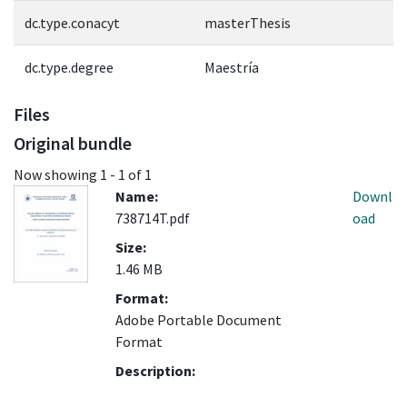
dc.type.conacyt
masterThesis
dc.type.degree
Maestría
Files
Original bundle
Now showing
1 - 1 of 1
Name:
Downl
738714T.pdf
oad
Size:
1.46 MB
Format:
Adobe Portable Document
Format
Description: