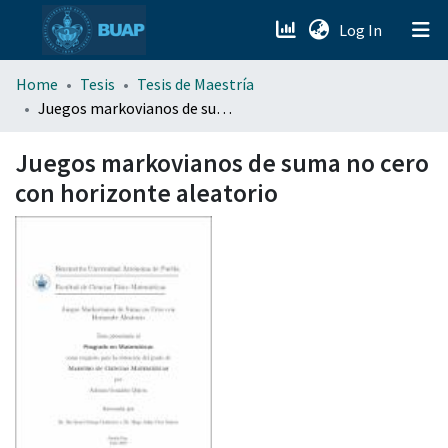
(current)
Log In
menu.section.about_menu
Home
Tesis
Tesis de Maestría
Juegos markovianos de suma no cero con horizonte aleatorio
All of DSpace
Juegos markovianos de suma no cero
con horizonte aleatorio