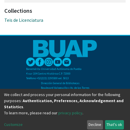
Collections
Teis de Licenciatura
Benemérita Universidad Autónoma de Puebla
4 sur 104 Centro Histórico C.P. 72000
Teléfono +52(222) 2295500 ext. 5013
Dirección General de Bibliotecas
Boulevard Valsequillo y Av. de las Torres
Ciudad Universitaria. Col. San Manuel
We collect and process your personal information for the following
C.P. 72570
purposes:
Authentication, Preferences, Acknowledgement and
Teléfono +52 (222) 2295500 Ext 2901
Statistics
.
To learn more, please read our
privacy policy
.
Copyright © Dirección General de Bibliotecas - BUAP 2024. All right reserved.
Customize
Decline
That's ok