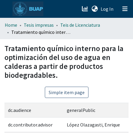
(current)
Log In
menu.section.about_menu
Home
Tesis impresas
Teis de Licenciatura
Tratamiento químico interno para la optimización del uso de agua en calderas a partir de productos biodegradables.
All of DSpace
Tratamiento químico interno para la
optimización del uso de agua en
calderas a partir de productos
biodegradables.
Simple item page
dc.audience
generalPublic
dc.contributor.advisor
López Olazagasti, Enrique