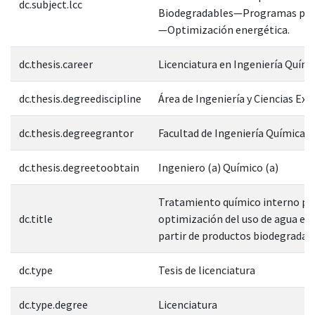
dc.subject.lcc
Biodegradables—Programas pre
—Optimización energética.
dc.thesis.career
Licenciatura en Ingeniería Quími
dc.thesis.degreediscipline
Área de Ingeniería y Ciencias Exa
dc.thesis.degreegrantor
Facultad de Ingeniería Química
dc.thesis.degreetoobtain
Ingeniero (a) Químico (a)
Tratamiento químico interno par
dc.title
optimización del uso de agua en 
partir de productos biodegradab
dc.type
Tesis de licenciatura
dc.type.degree
Licenciatura