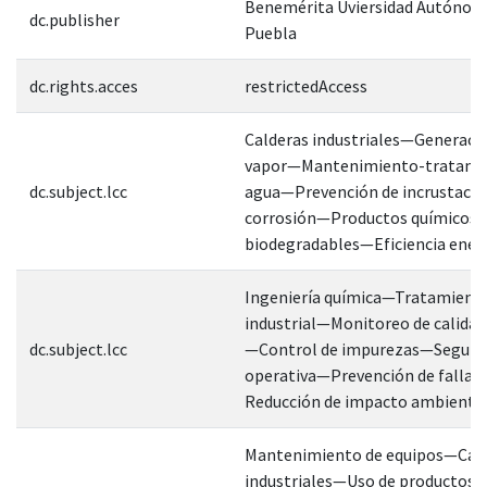
Benemérita Uviersidad Autónom
dc.publisher
Puebla
dc.rights.acces
restrictedAccess
Calderas industriales—Generaci
vapor—Mantenimiento-tratami
dc.subject.lcc
agua—Prevención de incrustacio
corrosión—Productos químicos
biodegradables—Eficiencia energ
Ingeniería química—Tratamiento
industrial—Monitoreo de calidad
dc.subject.lcc
—Control de impurezas—Seguri
operativa—Prevención de fallas
Reducción de impacto ambiental
Mantenimiento de equipos—Cal
industriales—Uso de productos 