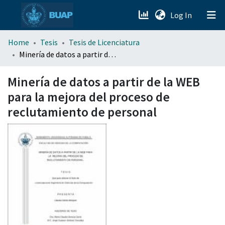
(current)
Log In
menu.section.about_menu
Home
Tesis
Tesis de Licenciatura
Minería de datos a partir de la WEB para la mejora del proceso de reclutamiento de personal
All of DSpace
Minería de datos a partir de la WEB
para la mejora del proceso de
reclutamiento de personal