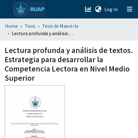
(current)
Log In
menu.section.about_menu
Home
Tesis
Tesis de Maestría
Lectura profunda y análisis de textos. Estrategia para desarrollar la Competencia Lectora en Nivel Medio Superior
All of DSpace
Lectura profunda y análisis de textos.
Estrategia para desarrollar la
Competencia Lectora en Nivel Medio
Superior