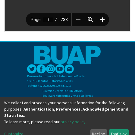
Benemérita Universidad Autónoma de Puebla
4 sur 104 Centro Histórico C.P. 72000
Teléfono +52(222) 2295500 ext. 5013
Dirección General de Bibliotecas
Boulevard Valsequillo y Av. de las Torres
Ciudad Universitaria. Col. San Manuel
We collect and process your personal information for the following
C.P. 72570
purposes:
Authentication, Preferences, Acknowledgement and
Teléfono +52 (222) 2295500 Ext 2901
Statistics
.
To learn more, please read our
privacy policy
.
Copyright © Dirección General de Bibliotecas - BUAP 2024. All right reserved.
Customize
Decline
That's ok