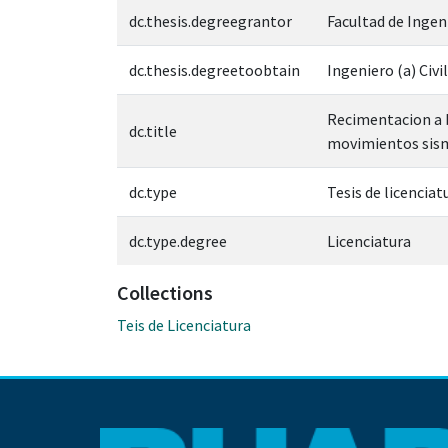
dc.thesis.degreegrantor
Facultad de Ingen
dc.thesis.degreetoobtain
Ingeniero (a) Civil
Recimentacion a b
dc.title
movimientos sism
dc.type
Tesis de licenciat
dc.type.degree
Licenciatura
Collections
Teis de Licenciatura