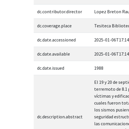
dc.contributor.director
Lopez Breton Rau
dc.coverage.place
Tesiteca Bibliotec
dc.date.accessioned
2025-01-06T17:14
dc.date.available
2025-01-06T17:14
dc.date.issued
1988
El 19 y 20 de sept
terremoto de 8.1 
víctimas y edific
cuales fueron tot
los sismos pusier
dc.description.abstract
seguridad estruct
las comunicaciones