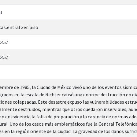
l
a Central 3er. piso
:45Z
:45Z
iembre de 1985, la Ciudad de México vivió uno de los eventos sísmi
grados en la escala de Richter causó una enorme destrucción en div
aciones colapsadas. Este desastre expuso las vulnerabilidades estru
almente destruidos, mientras que otros quedaron inservibles, aun
on en evidencia la falta de preparación y la carencia de normas ad
ural. Uno de los casos más emblemáticos fue la Central Telefónica
 en la región oriente de la ciudad. La gravedad de los daños sufrido