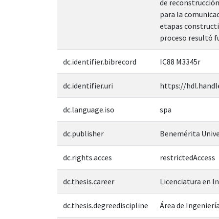
de reconstrucción
para la comunicac
etapas constructi
proceso resultó f
dc.identifier.bibrecord
IC88 M3345r
dc.identifier.uri
https://hdl.handl
dc.language.iso
spa
dc.publisher
Benemérita Unive
dc.rights.acces
restrictedAccess
dc.thesis.career
Licenciatura en In
dc.thesis.degreediscipline
Área de Ingeniería