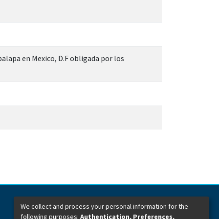
palapa en Mexico, D.F obligada por los
We collect and process your personal information for the
following purposes:
Authentication, Preferences,
Dirección General de Bibliotecas