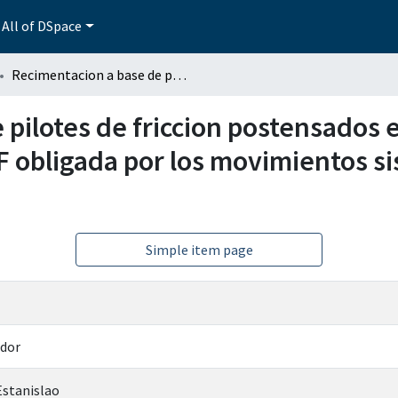
All of DSpace
Recimentacion a base de pilotes de friccion postensados en central telefonica Iztapalapa en Mexico, D.F obligada por los movimientos sismicos de septiembre de 1985
pilotes de friccion postensados e
.F obligada por los movimientos s
Simple item page
ador
stanislao