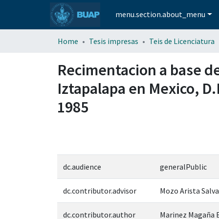
menu.section.about_menu
Home
Tesis impresas
Teis de Licenciatura
Recimentacion a base de 
Iztapalapa en Mexico, D
1985
dc.audience
generalPublic
dc.contributor.advisor
Mozo Arista Salv
dc.contributor.author
Marinez Magaña E