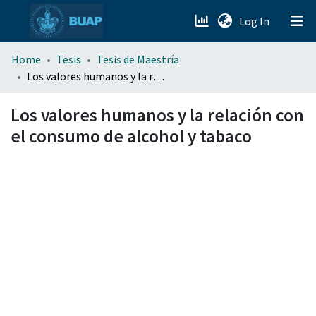
(current)
Log In
menu.section.about_menu
Home
Tesis
Tesis de Maestría
Los valores humanos y la relación con el consumo de alcohol y tabaco
All of DSpace
Los valores humanos y la relación con
el consumo de alcohol y tabaco