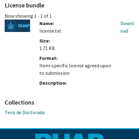
License bundle
Now showing
1 - 1 of 1
Name:
Downl
license.txt
oad
Size:
1.71 KB
Format:
Item-specific license agreed upon
to submission
Description:
Collections
Tesis de Doctorado