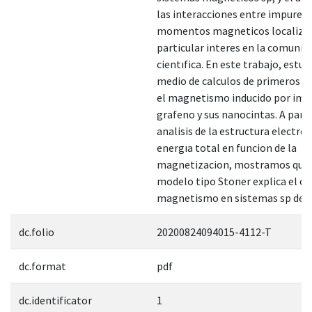
las interacciones entre impurez
momentos magneticos localizad
particular interes en la comunid
cientıfica. En este trabajo, estu
medio de calculos de primeros pr
el magnetismo inducido por imp
grafeno y sus nanocintas. A parti
analisis de la estructura electron
energıa total en funcion de la
magnetizacion, mostramos que
modelo tipo Stoner explica el or
magnetismo en sistemas sp de g
dc.folio
20200824094015-4112-T
dc.format
pdf
dc.identificator
1