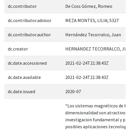
dc.contributor
De Coss Gómez, Romeo
dc.contributor.advisor
MEZA MONTES, LILIA; 5327
dc.contributor.author
Hernández Tecorralco, Juan
dc.creator
HERNANDEZ TECORRALCO, JUAN
dc.date.accessioned
2021-02-24T21:38:43Z
dc.date.available
2021-02-24T21:38:43Z
dc.date.issued
2020-07
“Los sistemas magnéticos de ba
dimensionalidad son atractivos 
investigacion fundamental y por
posibles aplicaciones tecnologic