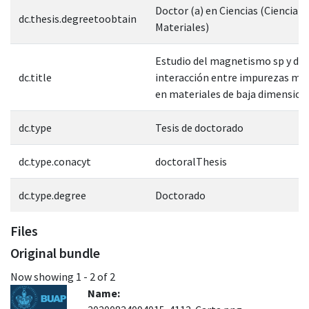
Doctor (a) en Ciencias (Ciencia d
dc.thesis.degreetoobtain
Materiales)
Estudio del magnetismo sp y de 
dc.title
interacción entre impurezas ma
en materiales de baja dimension
dc.type
Tesis de doctorado
dc.type.conacyt
doctoralThesis
dc.type.degree
Doctorado
Files
Original bundle
Now showing
1 - 2 of 2
Name: