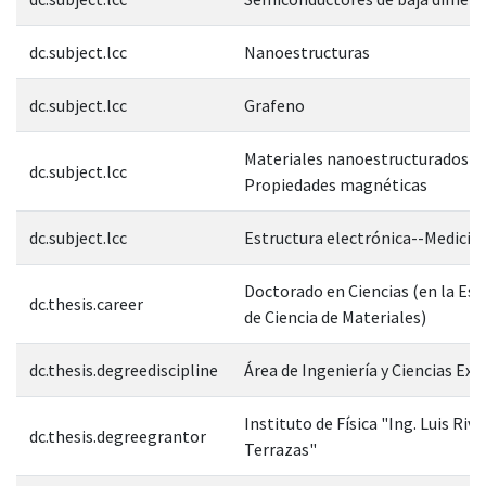
dc.subject.lcc
Nanoestructuras
dc.subject.lcc
Grafeno
Materiales nanoestructurados--
dc.subject.lcc
Propiedades magnéticas
dc.subject.lcc
Estructura electrónica--Medició
Doctorado en Ciencias (en la Esp
dc.thesis.career
de Ciencia de Materiales)
dc.thesis.degreediscipline
Área de Ingeniería y Ciencias Exa
Instituto de Física "Ing. Luis Rive
dc.thesis.degreegrantor
Terrazas"