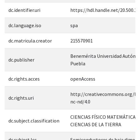
dc.identifier.uri
https://hdl.handle.net/20.500.1
dc.language.iso
spa
dc.matricula.creator
215570901
Benemérita Universidad Autóno
dc.publisher
Puebla
dc.rights.acces
openAccess
http://creativecommons.org/lic
dc.rights.uri
nc-nd/4.0
CIENCIAS FÍSICO MATEMÁTICAS 
dc.subject.classification
CIENCIAS DE LA TIERRA
dc.subject.lcc
Semiconductores de baja dimens