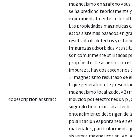
magnetismo en grafeno y sus na
se ha predicho teoricamente y o
experimentalmente en los ultim
Las propiedades magneticas exh
estos sistemas basados en grafe
resultado de defectos y estados 
Impurezas adsorbidas y sustituc
son comunmente utilizadas para
prop´osito. De acuerdo con el ti
impureza, hay dos escenarios dif
1) magnetismo resultado de elec
f, que generalmente presentan 
magnetismo localizado, y 2) m
dc.description.abstract
inducido por electrones s y p , qu
sugerido tienen un caracter itine
entendimiento del origen de la
polarizacion espontanea en est
materiales, particularmente par
sistemas magneticos sp, y el anal