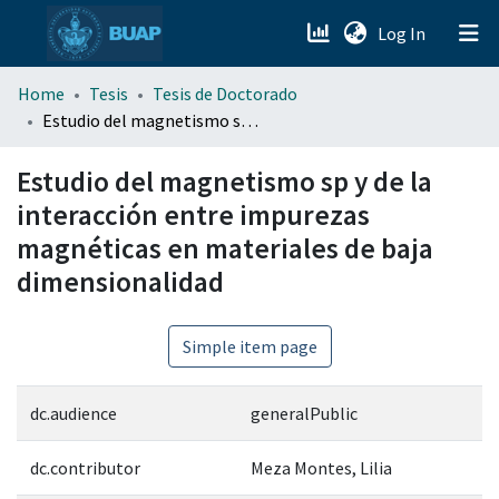
(current)
Log In
menu.section.about_menu
Home
Tesis
Tesis de Doctorado
Estudio del magnetismo sp y de la interacción entre impurezas magnéticas en materiales de baja dimensionalidad
All of DSpace
Estudio del magnetismo sp y de la
interacción entre impurezas
magnéticas en materiales de baja
dimensionalidad
Simple item page
dc.audience
generalPublic
dc.contributor
Meza Montes, Lilia