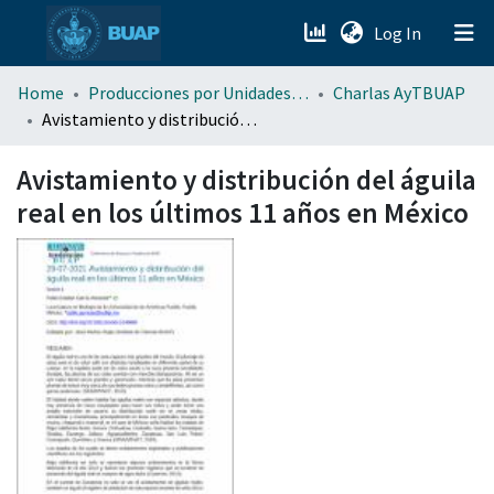
(current)
Log In
menu.section.about_menu
Home
Producciones por Unidades Académicas
Charlas AyTBUAP
Avistamiento y distribución del águila real en los últimos 11 años en México
All of DSpace
Avistamiento y distribución del águila
real en los últimos 11 años en México