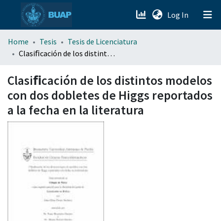
(current)
Log In
menu.section.about_menu
Home
Tesis
Tesis de Licenciatura
Clasiﬁcación de los distintos modelos con dos dobletes de Higgs reportados a la fecha en la literatura
All of DSpace
Clasiﬁcación de los distintos modelos
con dos dobletes de Higgs reportados
a la fecha en la literatura