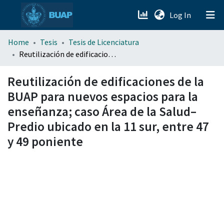
(current)
Log In
menu.section.about_menu
Home
Tesis
Tesis de Licenciatura
Reutilización de edificaciones de la BUAP para nuevos espacios para la enseñanza; caso Área de la Salud–Predio ubicado en la 11 sur, entre 47 y 49 poniente
All of DSpace
Reutilización de edificaciones de la
BUAP para nuevos espacios para la
enseñanza; caso Área de la Salud–
Predio ubicado en la 11 sur, entre 47
y 49 poniente