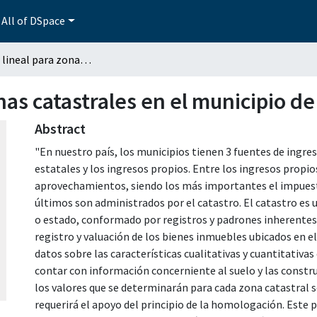
All of DSpace
Regresión lineal para zonas catastrales en el municipio de Dzemul Yucatán
nas catastrales en el municipio d
Abstract
"En nuestro país, los municipios tienen 3 fuentes de ingres
estatales y los ingresos propios. Entre los ingresos propi
aprovechamientos, siendo los más importantes el impuesto 
últimos son administrados por el catastro. El catastro es u
o estado, conformado por registros y padrones inherentes a 
registro y valuación de los bienes inmuebles ubicados en el 
datos sobre las características cualitativas y cuantitativas
contar con información concerniente al suelo y las construc
los valores que se determinarán para cada zona catastral se
requerirá el apoyo del principio de la homologación. Este