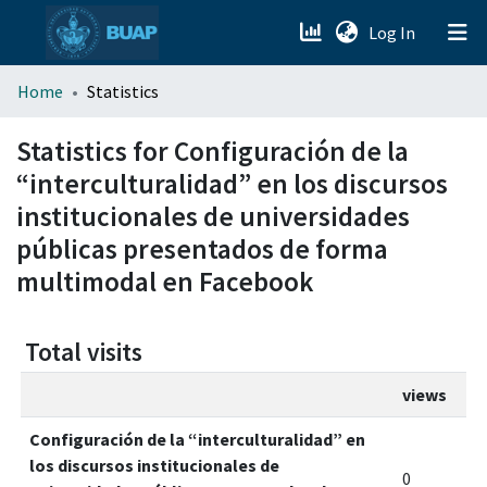
(current)
Log In
menu.section.about_menu
Home
Statistics
All of DSpace
Statistics for Configuración de la
“interculturalidad” en los discursos
institucionales de universidades
públicas presentados de forma
multimodal en Facebook
Total visits
views
Configuración de la “interculturalidad” en
los discursos institucionales de
0