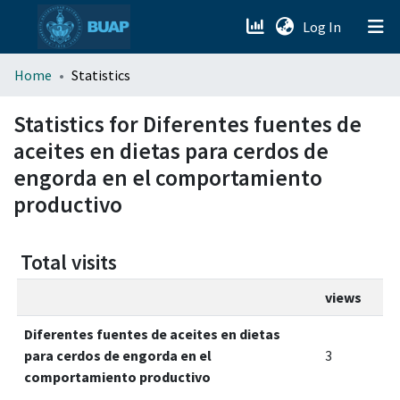
(current)
Log In
menu.section.about_menu
Home
Statistics
All of DSpace
Statistics for Diferentes fuentes de
aceites en dietas para cerdos de
engorda en el comportamiento
productivo
Total visits
views
Diferentes fuentes de aceites en dietas
para cerdos de engorda en el
3
comportamiento productivo