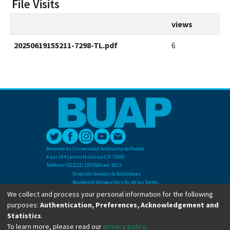
File Visits
views
20250619155211-7298-TL.pdf
6
Benemérita Universidad Autónoma de Puebla
4 sur 104 Centro Histórico C.P. 72000
Teléfono +52(222) 2295500 ext. 5013
Dirección General de Bibliotecas
Boulevard Valsequillo y Av. de las Torres
Ciudad Universitaria. Col. San Manuel
We collect and process your personal information for the following
C.P. 72570
purposes:
Authentication, Preferences, Acknowledgement and
Teléfono +52 (222) 2295500 Ext 2901
Statistics
.
To learn more, please read our
privacy policy
.