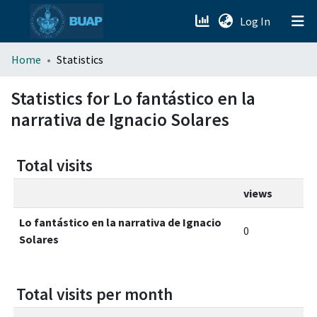
(current)
Log In
menu.section.about_menu
Home
Statistics
All of DSpace
Statistics for Lo fantástico en la
narrativa de Ignacio Solares
Total visits
views
Lo fantástico en la narrativa de Ignacio
0
Solares
Total visits per month