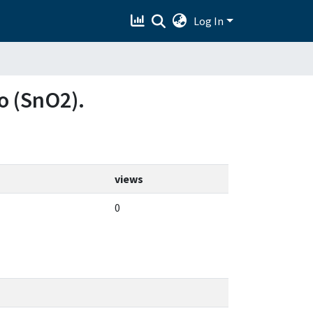
Log In
ño (SnO2).
views
0