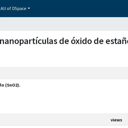
All of DSpace
e nanopartículas de óxido de esta
ño (SnO2).
views