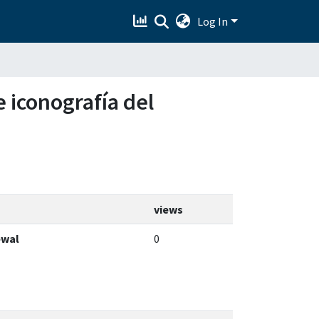
Log In
e iconografía del
views
ewal
0