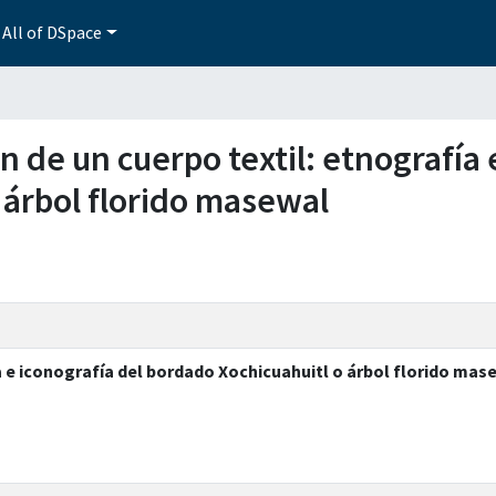
All of DSpace
n de un cuerpo textil: etnografía 
 árbol florido masewal
a e iconografía del bordado Xochicuahuitl o árbol florido mas