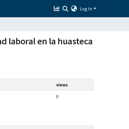
Log In
dad laboral en la huasteca
views
0