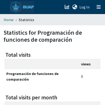
(current)
Log In
menu.section.about_menu
Home
Statistics
All of DSpace
Statistics for Programación de
funciones de comparación
Total visits
views
Programación de funciones de
0
comparación
Total visits per month