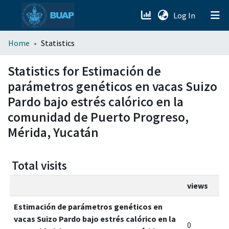
(current)
Log In
menu.section.about_menu
Home
Statistics
All of DSpace
Statistics for Estimación de
parámetros genéticos en vacas Suizo
Pardo bajo estrés calórico en la
comunidad de Puerto Progreso,
Mérida, Yucatán
Total visits
views
Estimación de parámetros genéticos en
vacas Suizo Pardo bajo estrés calórico en la
0