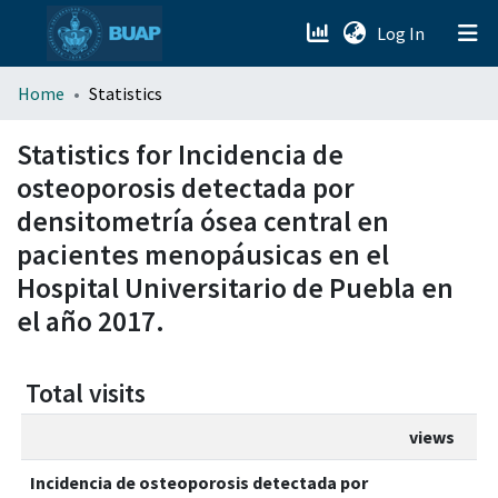
(current)
Log In
menu.section.about_menu
Home
Statistics
All of DSpace
Statistics for Incidencia de
osteoporosis detectada por
densitometría ósea central en
pacientes menopáusicas en el
Hospital Universitario de Puebla en
el año 2017.
Total visits
views
Incidencia de osteoporosis detectada por