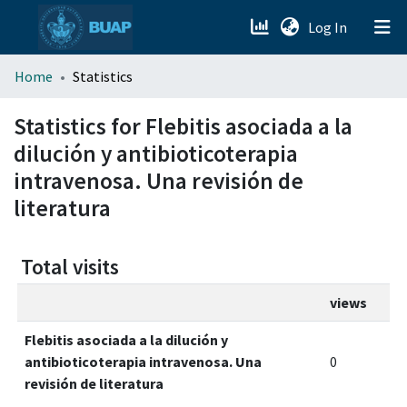
(current)
Log In
menu.section.about_menu
Home
Statistics
All of DSpace
Statistics for Flebitis asociada a la
dilución y antibioticoterapia
intravenosa. Una revisión de
literatura
Total visits
views
Flebitis asociada a la dilución y
antibioticoterapia intravenosa. Una
0
revisión de literatura