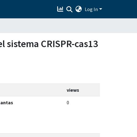
Log In
 el sistema CRISPR-cas13
views
lantas
0