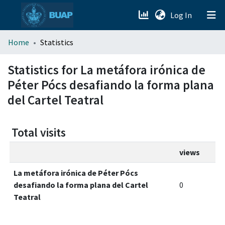
(current)
Log In
menu.section.about_menu
Home
Statistics
All of DSpace
Statistics for La metáfora irónica de
Péter Pócs desafiando la forma plana
del Cartel Teatral
Total visits
views
La metáfora irónica de Péter Pócs
desafiando la forma plana del Cartel
0
Teatral