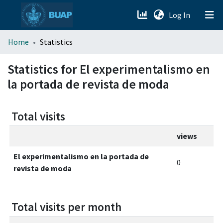
(current)
Log In
menu.section.about_menu
Home
Statistics
All of DSpace
Statistics for El experimentalismo en
la portada de revista de moda
Total visits
views
El experimentalismo en la portada de
0
revista de moda
Total visits per month