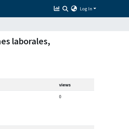
Log In
nes laborales,
views
0