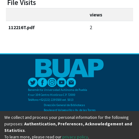
File Visits
views
112216T.pdf
2
Benemérita Universidad Autónoma de Puebla
4 sur 104 Centro Histórico C.P. 72000
Teléfono +52(222) 2295500 ext. 5013
Dirección General de Bibliotecas
Boulevard Valsequillo y Av. de las Torres
Ciudad Universitaria. Col. San Manuel
We collect and process your personal information for the following
C.P. 72570
purposes:
Authentication, Preferences, Acknowledgement and
Teléfono +52 (222) 2295500 Ext 2901
Statistics
.
To learn more, please read our
privacy policy
.