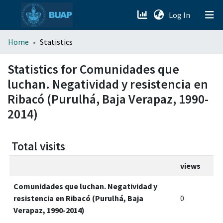
(current)
Log In
menu.section.about_menu
Home
Statistics
All of DSpace
Statistics for Comunidades que
luchan. Negatividad y resistencia en
Ribacó (Purulhá, Baja Verapaz, 1990-
2014)
Total visits
views
Comunidades que luchan. Negatividad y
resistencia en Ribacó (Purulhá, Baja
0
Verapaz, 1990-2014)