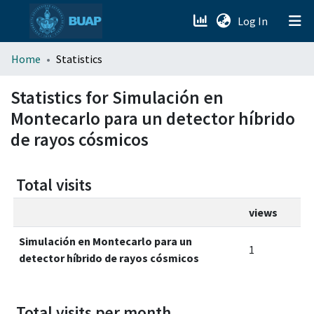
(current)
Log In
menu.section.about_menu
Home
Statistics
All of DSpace
Statistics for Simulación en
Montecarlo para un detector híbrido
de rayos cósmicos
Total visits
views
Simulación en Montecarlo para un
1
detector híbrido de rayos cósmicos
Total visits per month