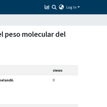
Log In
el peso molecular del
views
elandii.
0