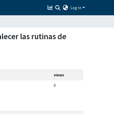
Log In
alecer las rutinas de
views
0